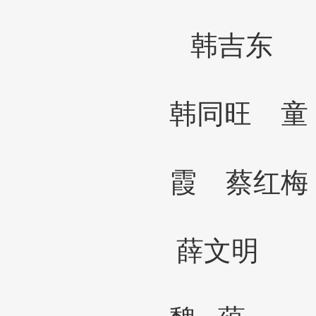
韩吉东
韩同旺
童
霞 蔡红
薛文明