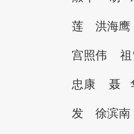
莲 洪海
宫照伟
忠康 聂
发 徐滨