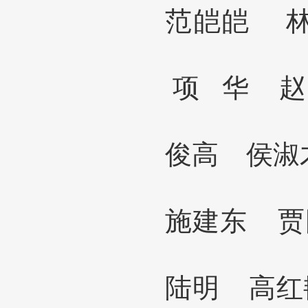
范皑皑 
项
华 
俊高
侯淑
施建东
贾
陆明
高红