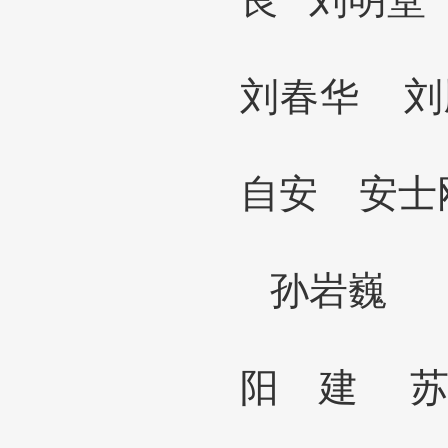
刘春华
刘
自安
安
孙岩巍
阳
建