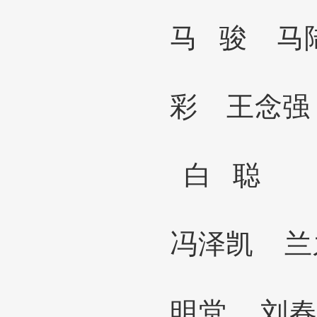
马
骏
马
彩
王念
白
聪
冯泽凯
兰
明堂 刘