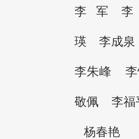
李
军 李
瑛
李成
李朱峰
李
敬佩 李
杨春艳