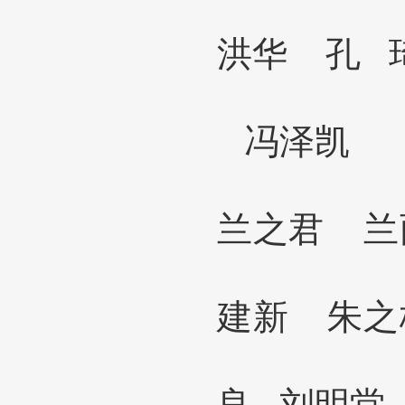
洪华 孔
冯泽凯
兰之君
兰
建新 朱
良
刘明