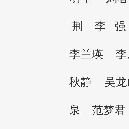
荆
李
强
李兰瑛 
秋静 吴
泉
范梦君