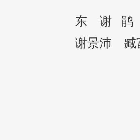
东
谢
鹃
谢景沛 臧