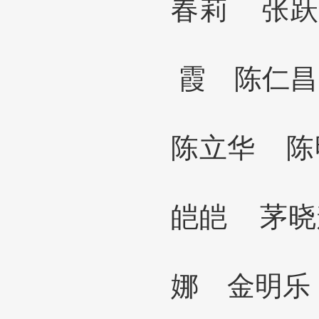
春莉 张
霞
陈仁
陈立华
皑皑 茅晓
娜
金明