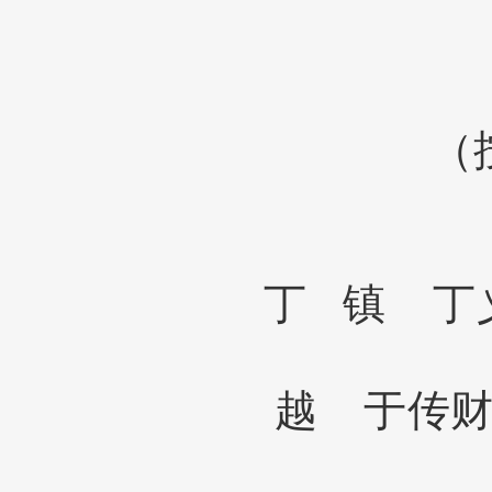
（
丁
镇
丁
越
于传